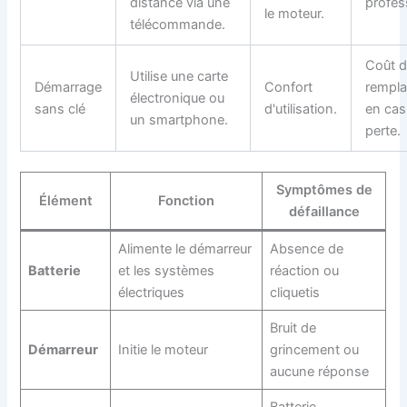
distance via une
profes
le moteur.
télécommande.
Coût 
Utilise une carte
Démarrage
Confort
rempl
électronique ou
sans clé
d'utilisation.
en cas
un smartphone.
perte.
Symptômes de
Élément
Fonction
défaillance
Alimente le démarreur
Absence de
Batterie
et les systèmes
réaction ou
électriques
cliquetis
Bruit de
Démarreur
Initie le moteur
grincement ou
aucune réponse