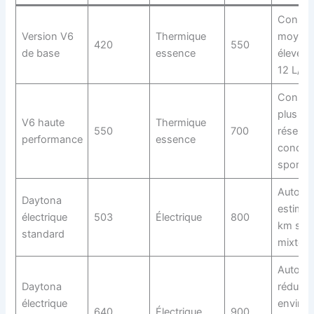
Conso
Version V6
Thermique
moyen
420
550
de base
essence
élevée 
12 L/10
Conso
plus él
V6 haute
Thermique
550
700
réservé
performance
essence
conduit
sportiv
Autono
Daytona
estimée
électrique
503
Électrique
800
km sur 
standard
mixte
Autono
Daytona
réduite 
électrique
environ
640
Électrique
900