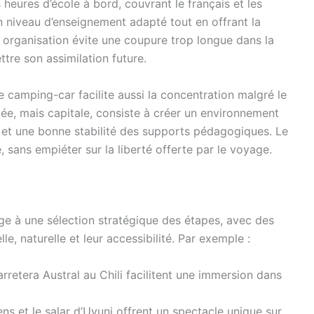
eures d’école à bord, couvrant le français et les
 niveau d’enseignement adapté tout en offrant la
 organisation évite une coupure trop longue dans la
tre son assimilation future.
e camping-car facilite aussi la concentration malgré le
e, mais capitale, consiste à créer un environnement
é et une bonne stabilité des supports pédagogiques. Le
sans empiéter sur la liberté offerte par le voyage.
ge à une sélection stratégique des étapes, avec des
le, naturelle et leur accessibilité. Par exemple :
rretera Austral au Chili facilitent une immersion dans
ns et le salar d’Uyuni offrent un spectacle unique sur