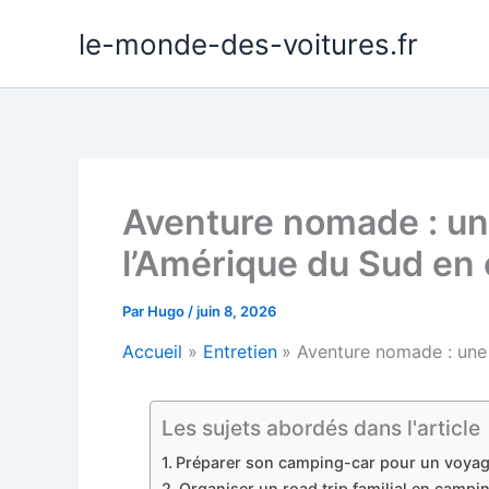
Aller
le-monde-des-voitures.fr
au
contenu
Aventure nomade : une
l’Amérique du Sud en
Par
Hugo
/
juin 8, 2026
Accueil
Entretien
Aventure nomade : une 
Les sujets abordés dans l'article
Préparer son camping-car pour un voyag
Organiser un road trip familial en campin