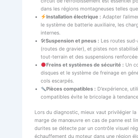
circuit de refroidissement est essentiel 
dans les régions montagneuses telles que
Installation électrique :
Adapter l’alime
le système de batterie auxiliaire, les char
internes.
🛠
Suspension et pneus :
Les routes sud-a
(routes de gravier), et pistes non stabili
tout-terrain et des suspensions renforcée
Freins et systèmes de sécurité :
Un con
disques et le système de freinage en géné
cols escarpés.
Pièces compatibles :
D’expérience, util
compatibles évite le bricolage à tendance
Lors du diagnostic, mieux vaut privilégier la
marge de manœuvre en cas de panne est limi
durites se détecte par un contrôle visuel rég
échauffement du moteur dans une région élo