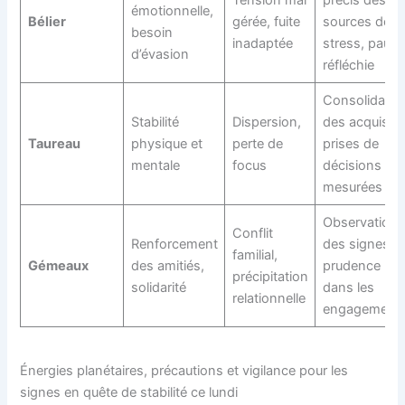
Tension mal
précis des
émotionnelle,
Bélier
gérée, fuite
sources de
besoin
inadaptée
stress, pause
d’évasion
réfléchie
Consolidatio
Stabilité
Dispersion,
des acquis,
Taureau
physique et
perte de
prises de
mentale
focus
décisions
mesurées
Observation
Conflit
Renforcement
des signes,
familial,
Gémeaux
des amitiés,
prudence
précipitation
solidarité
dans les
relationnelle
engagement
Énergies planétaires, précautions et vigilance pour les
signes en quête de stabilité ce lundi