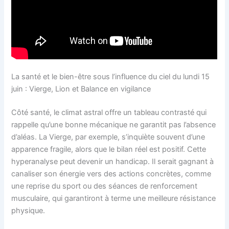
La santé et le bien-être sous l’influence du ciel du lundi 15
juin : Vierge, Lion et Balance en vigilance
Côté santé, le climat astral offre un tableau contrasté qui
rappelle qu’une bonne mécanique ne garantit pas l’absence
d’aléas. La Vierge, par exemple, s’inquiète souvent d’une
apparence fragile, alors que le bilan réel est positif. Cette
hyperanalyse peut devenir un handicap. Il serait gagnant à
canaliser son énergie vers des actions concrètes, comme
une reprise du sport ou des séances de renforcement
musculaire, qui garantiront à terme une meilleure résistance
physique.