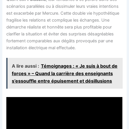
scénarios parallèles ou à dissimuler leurs vraies intentions
est exacerbée par Mercure. Cette double vie hypothétique
fragilise les relations et complique les échanges. Une
démarche réaliste et honnête sera plus profitable pour
clarifier la situation et éviter des surprises désagréables
fortement comparables aux dégâts provoqués par une
installation électrique mal effectuée.
A lire aussi :
Témoignages : « Je suis à bout de
forces » – Quand la carrière des enseignants
s’essouffle entre épuisement et désillusions