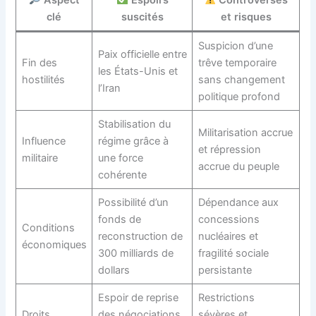
clé
suscités
et risques
Suspicion d’une
Paix officielle entre
Fin des
trêve temporaire
les États-Unis et
hostilités
sans changement
l’Iran
politique profond
Stabilisation du
Militarisation accrue
Influence
régime grâce à
et répression
militaire
une force
accrue du peuple
cohérente
Possibilité d’un
Dépendance aux
fonds de
concessions
Conditions
reconstruction de
nucléaires et
économiques
300 milliards de
fragilité sociale
dollars
persistante
Espoir de reprise
Restrictions
Droits
des négociations
sévères et