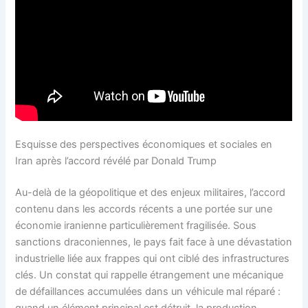
Esquisse des perspectives économiques et sociales en
Iran après l’accord révélé par Donald Trump
Au-delà de la géopolitique et des enjeux militaires, l’accord
contenu dans les accords récents a une portée sur une
économie iranienne particulièrement fragilisée. Sous
sanctions draconiennes, le pays fait face à une dévastation
industrielle liée aux frappes qui ont ciblé des infrastructures
clés. Un constat qui rappelle étrangement une mécanique
de défaillances accumulées dans un véhicule mal réparé :
quand un élément principal est détruit, la production