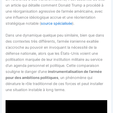
un article qui détaille comment Donald Trump a procédé à
une réorganisation agressive de l’armée américaine, avec
une influence idéologique accrue et une réorientation
stratégique notable (
source spécialisée
).
Dans une dynamique quelque peu similaire, bien que dans
des contextes très différents, l’armée iranienne exaltée
s’accroche au pouvoir en invoquant la nécessité de la
défense nationale, alors que les États-Unis voient une
politisation marquée de leur institution militaire au service
d’un agenda personnel et politique. Cette comparaison
souligne le danger d’une
instrumentalisation de l’armée
pour des ambitions politiques
, un phénomène qui
dénature le rôle traditionnel de ces forces et peut installer
une situation instable à long terme.