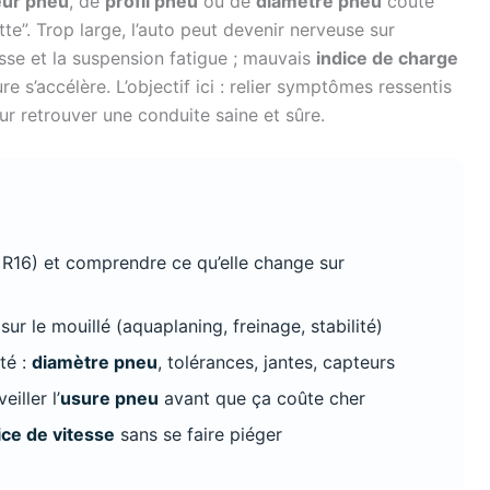
eur pneu
, de
profil pneu
ou de
diamètre pneu
coûte
te”. Trop large, l’auto peut devenir nerveuse sur
sse et la suspension fatigue ; mauvais
indice de charge
ure s’accélère. L’objectif ici : relier symptômes ressentis
ur retrouver une conduite saine et sûre.
R16) et comprendre ce qu’elle change sur
sur le mouillé (aquaplaning, freinage, stabilité)
té :
diamètre pneu
, tolérances, jantes, capteurs
eiller l’
usure pneu
avant que ça coûte cher
ice de vitesse
sans se faire piéger