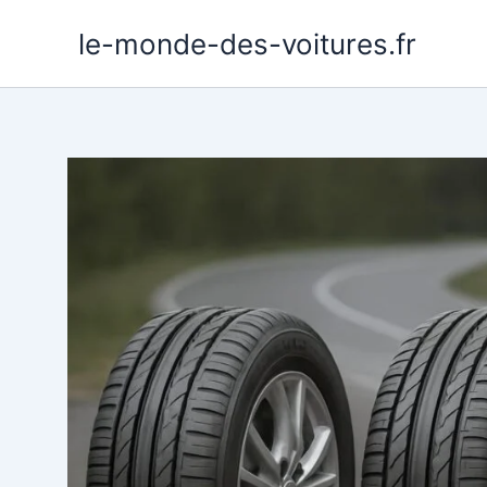
Aller
le-monde-des-voitures.fr
au
contenu