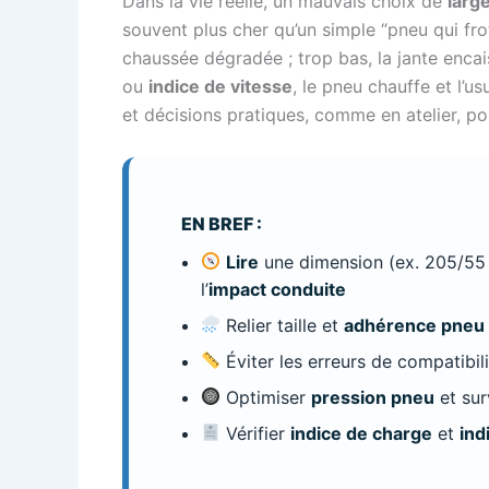
Dans la vie réelle, un mauvais choix de
larg
souvent plus cher qu’un simple “pneu qui frot
chaussée dégradée ; trop bas, la jante encai
ou
indice de vitesse
, le pneu chauffe et l’us
et décisions pratiques, comme en atelier, po
EN BREF :
Lire
une dimension (ex. 205/55 
l’
impact conduite
Relier taille et
adhérence pneu
Éviter les erreurs de compatibili
Optimiser
pression pneu
et surv
Vérifier
indice de charge
et
ind